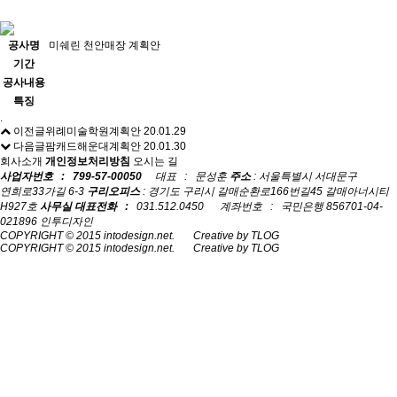
공사명
미쉐린 천안매장 계획안
기간
공사내용
특징
.
이전글
위례미술학원계획안
20.01.29
다음글
팜캐드해운대계획안
20.01.30
회사소개
개인정보처리방침
오시는 길
사업자번호 : 799-57-00050
대표 : 문성훈
주소
: 서울특별시 서대문구
연희로33가길 6-3
구리오피스
: 경기도 구리시 갈매순환로166번길45 갈매아너시티
H927호
사무실 대표전화 :
031.512.0450 계좌번호 : 국민은행 856701-04-
021896 인투디자인
COPYRIGHT © 2015 intodesign.net. Creative by TLOG
COPYRIGHT © 2015 intodesign.net. Creative by TLOG