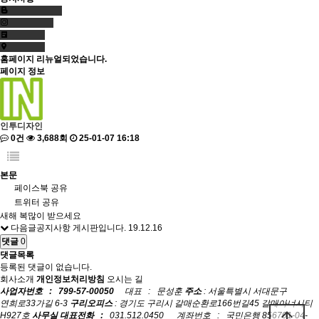
홈페이지 리뉴얼되었습니다.
페이지 정보
인투디자인
0건
3,688회
25-01-07 16:18
본문
페이스북 공유
트위터 공유
새해 복많이 받으세요
다음글
공지사항 게시판입니다.
19.12.16
댓글
0
댓글목록
등록된 댓글이 없습니다.
회사소개
개인정보처리방침
오시는 길
사업자번호 : 799-57-00050
대표 : 문성훈
주소
: 서울특별시 서대문구
연희로33가길 6-3
구리오피스
: 경기도 구리시 갈매순환로166번길45 갈매아너시티
arrow_upward
H927호
사무실 대표전화 :
031.512.0450 계좌번호 : 국민은행 856701-04-