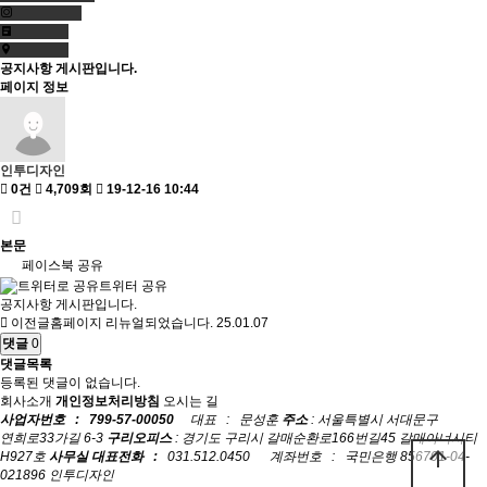
공지사항 게시판입니다.
페이지 정보
인투디자인
0건
4,709회
19-12-16 10:44
본문
페이스북 공유
트위터 공유
공지사항 게시판입니다.
이전글
홈페이지 리뉴얼되었습니다.
25.01.07
댓글
0
댓글목록
등록된 댓글이 없습니다.
회사소개
개인정보처리방침
오시는 길
사업자번호 : 799-57-00050
대표 : 문성훈
주소
: 서울특별시 서대문구
연희로33가길 6-3
구리오피스
: 경기도 구리시 갈매순환로166번길45 갈매아너시티
arrow_upward
H927호
사무실 대표전화 :
031.512.0450 계좌번호 : 국민은행 856701-04-
021896 인투디자인