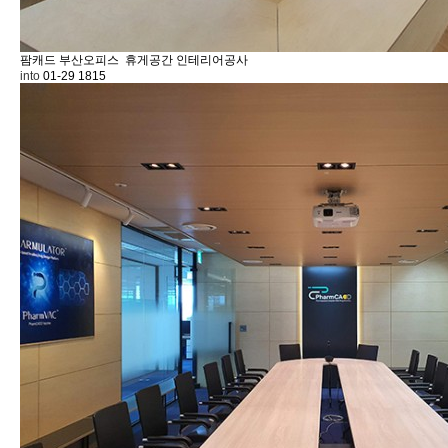
팜캐드 부산오피스
휴게공간 인테리어공사
into
01-29
1815