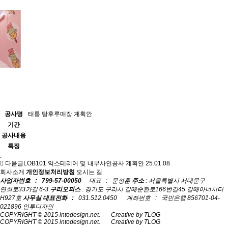
공사명
태릉 탕후루매장 계획안
기간
공사내용
특징
.
다음글
LOB101 익스테리어 및 내부사인공사 계획안
25.01.08
회사소개
개인정보처리방침
오시는 길
사업자번호 : 799-57-00050
대표 : 문성훈
주소
: 서울특별시 서대문구
연희로33가길 6-3
구리오피스
: 경기도 구리시 갈매순환로166번길45 갈매아너시티
H927호
사무실 대표전화 :
031.512.0450 계좌번호 : 국민은행 856701-04-
021896 인투디자인
COPYRIGHT © 2015 intodesign.net. Creative by TLOG
COPYRIGHT © 2015 intodesign.net. Creative by TLOG